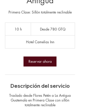
Antigua
Primera Clase: Sillón totalmente reclinable
Desde
780
10 h
1
Desde 780 GTQ
quetzales
guatemaltecos
0
Hotel Camelias Inn
h
Reservar ahora
Descripción del servicio
Traslado desde Flores Petén a La Antigua
Guatemala en Primera Clase con sillón
totalmente reclinable