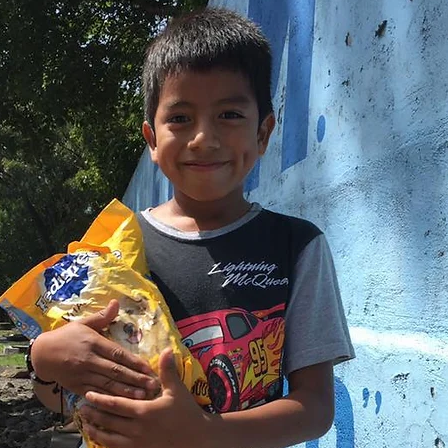
ivas
acia
e la
las
es,
ción