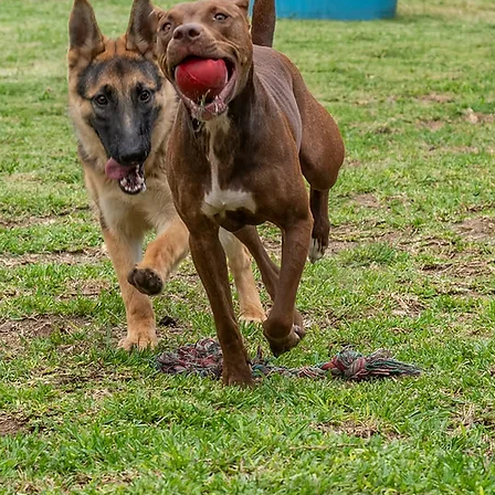
o de
 que
ue