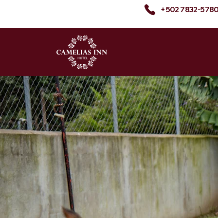
+502 7832-578
Camelias I