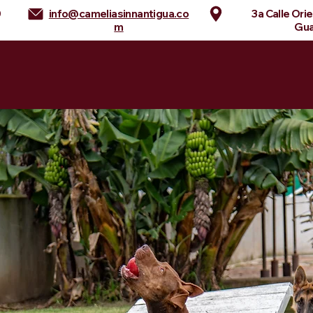
0
info@cameliasinnantigua.co
3a Calle Ori
m
Gua
nn
Habitaciones
Servicios
La Antigua