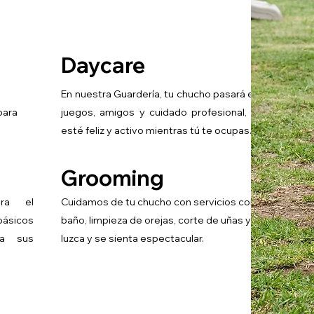
Daycare
En nuestra Guardería, tu chucho pasará el día rodead
para
juegos, amigos y cuidado profesional, asegurando
esté feliz y activo mientras tú te ocupas.
Grooming
ara el
Cuidamos de tu chucho con servicios completos de
básicos
baño, limpieza de orejas, corte de uñas y más, para q
 a sus
luzca y se sienta espectacular.