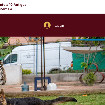
ente #19,Antigua
temala
Contacto
Login