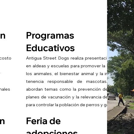
ón
Programas
Educativos
 costo
Antigua Street Dogs realiza presentaciones educat
en aldeas y escuelas para promover la compasión h
r
los animales, el bienestar animal y la importancia d
tenencia responsable de mascotas. Estas char
imales
abordan temas como la prevención de enfermedad
planes de vacunación y la relevancia de la esteriliza
para controlar la población de perros y gatos.
ón
Feria de
adopciones