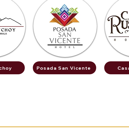
choy
Posada San Vicente
Cas