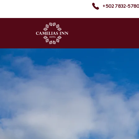
+502 7832-578
Camelias I