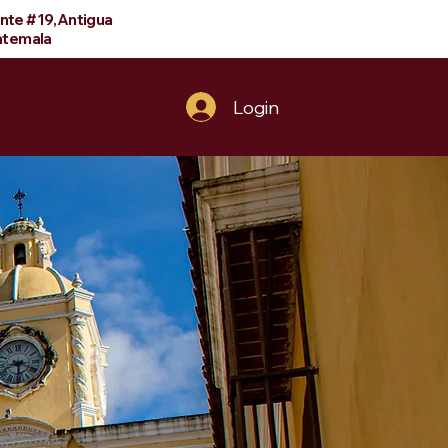
ente #19,Antigua
temala
Contacto
Login