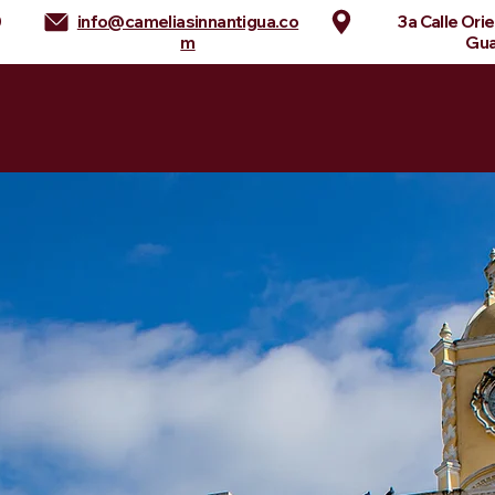
0
info@cameliasinnantigua.co
3a Calle Ori
m
Gua
nn
Habitaciones
Servicios
La Antigua