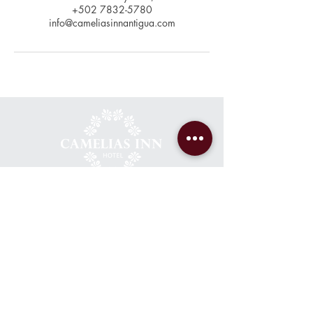
+502 7832-5780
info@cameliasinnantigua.com
Contacto
+502 7832-5780
+502 7832-5483
info@cameliasinnantigua.com
Ubicación
3a Calle Oriente #19,