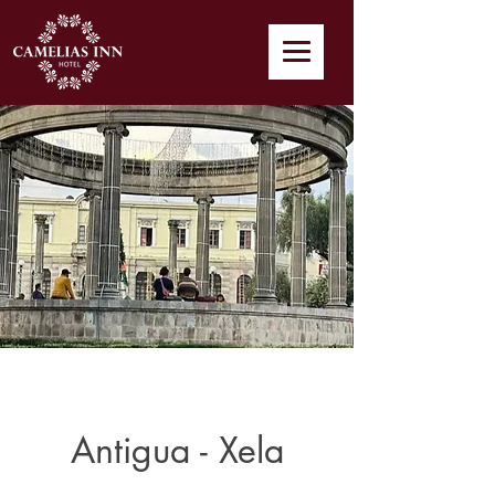
Antigua - Xela