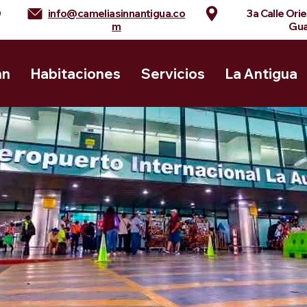
0
info@cameliasinnantigua.co
3a Calle Ori
m
Gua
nn
Habitaciones
Servicios
La Antigua