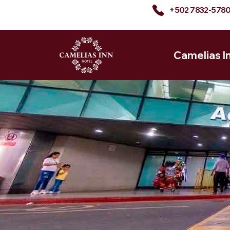
+502 7832-578
Camelias I