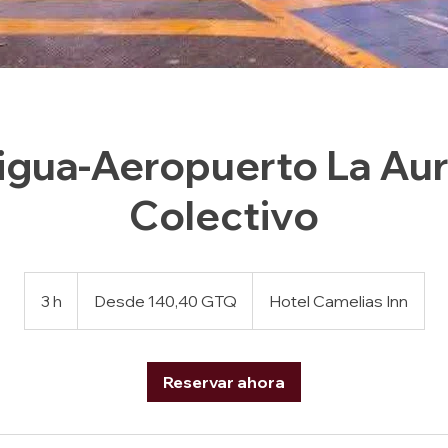
igua-Aeropuerto La Aur
Colectivo
Desde
140,40
3 h
3
Desde 140,40 GTQ
Hotel Camelias Inn
quetzales
guatemaltecos
h
Reservar ahora