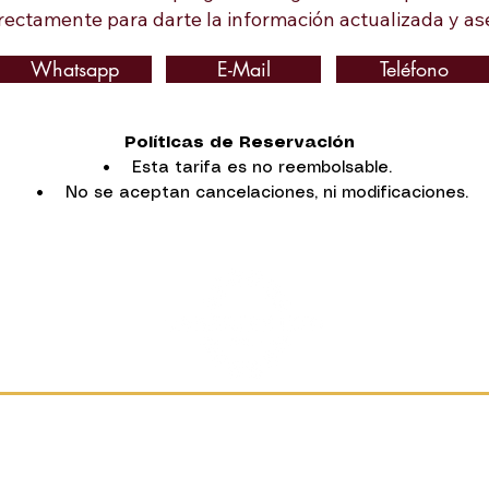
rectamente para darte la información actualizada y ase
Whatsapp
E-Mail
Teléfono
Políticas de Reservación
• Esta tarifa es no reembolsable.
• No se aceptan cancelaciones, ni modificaciones.
Ubicación
3a Calle Oriente #19,