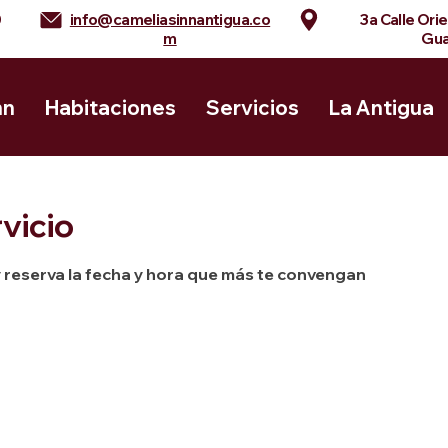
0
info@cameliasinnantigua.co
3a Calle Ori
m
Gua
nn
Habitaciones
Servicios
La Antigua
vicio
y reserva la fecha y hora que más te convengan