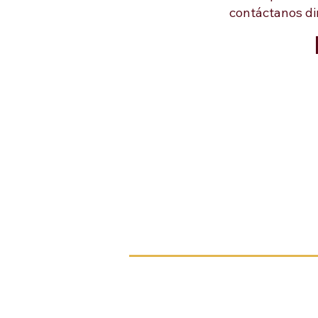
contáctanos di
Contacto
+502 7832-5780