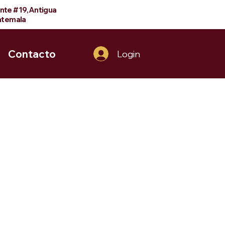
ente #19,Antigua
temala
Contacto
Login